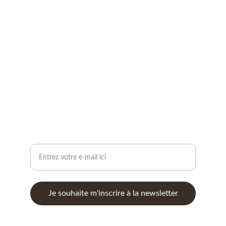
Transformez votre vie avec mes services.
CONTACT
auriom28@gmail.com
SERVICES : COACHING, ATELIERS, MÉDIUMNITÉ,...
Votre adresse e-mail
Je souhaite m'inscrire à la newsletter