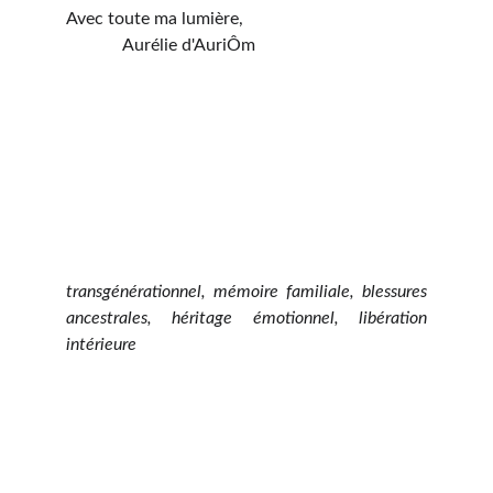
Avec toute ma lumière,
Aurélie d'AuriÔm
transgénérationnel, mémoire familiale, blessures
ancestrales, héritage émotionnel, libération
intérieure
AuriÔm - Coach d'Éveil & 
Révélatrice de Lumière Intérieure