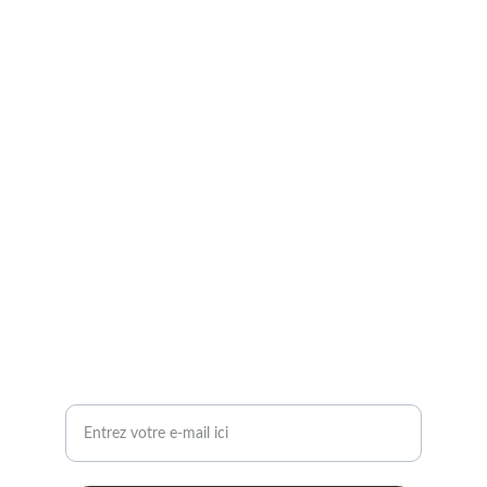
AuriÔm - Coach d'Éveil & 
Révélatrice de Lumière Intérieure
Transformez votre vie avec mes services.
CONTACT
auriom28@gmail.com
SERVICES : COACHING, ATELIERS, MÉDIUMNITÉ,...
Votre adresse e-mail