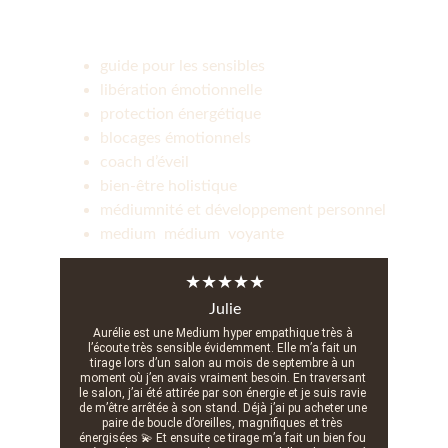
guide pour les sensibles
libération émotionnelle
protection énergétique
blocages émotionnels
coach d’éveil
bien-être holistique
médiumnité et développement personnel
medium  médium  voyante
★★★★★
Julie
Aurélie est une Medium hyper empathique très à 
l’écoute très sensible évidemment. Elle m’a fait un 
tirage lors d’un salon au mois de septembre à un 
moment où j’en avais vraiment besoin. En traversant 
le salon, j’ai été attirée par son énergie et je suis ravie 
de m’être arrêtée à son stand. Déjà j’ai pu acheter une 
paire de boucle d’oreilles, magnifiques et très 
énergisées 💫 Et ensuite ce tirage m’a fait un bien fou 