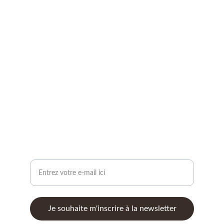
Révélatrice de Lumière Intérieure
Transformez votre vie avec mes services.
CONTACT
auriom28@gmail.com
SERVICES : COACHING, ATELIERS, MÉDIUMNITÉ,...
Votre adresse e-mail
Je souhaite m'inscrire à la newsletter