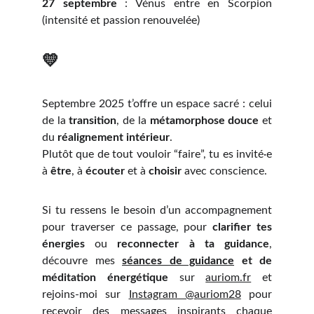
27 septembre
: Vénus entre en Scorpion
(intensité et passion renouvelée)
💛
Septembre 2025 t’offre un espace sacré : celui
de la
transition
, de la
métamorphose douce
et
du
réalignement intérieur
.
Plutôt que de tout vouloir “faire”, tu es invité·e
à
être
, à
écouter
et à
choisir
avec conscience.
Si tu ressens le besoin d’un accompagnement
pour traverser ce passage, pour
clarifier tes
énergies
ou
reconnecter à ta guidance
,
découvre mes
séances de guidance
et de
méditation énergétique
sur
auriom.fr
et
rejoins-moi sur
Instagram @auriom28
pour
recevoir des messages inspirants chaque