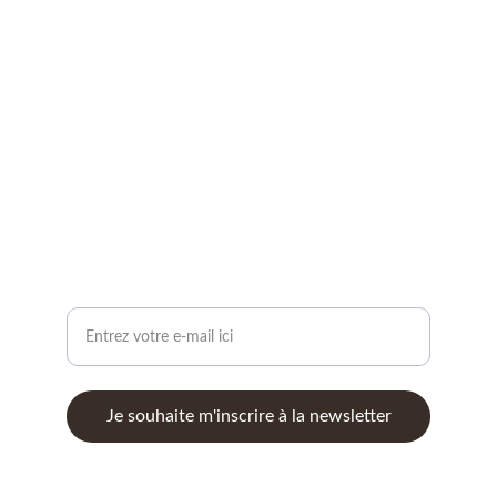
Transformez votre vie avec mes services.
CONTACT
auriom28@gmail.com
SERVICES : COACHING, ATELIERS, MÉDIUMNITÉ,...
Votre adresse e-mail
Je souhaite m'inscrire à la newsletter