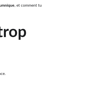
iumnique
, et comment tu 
trop 
nce.