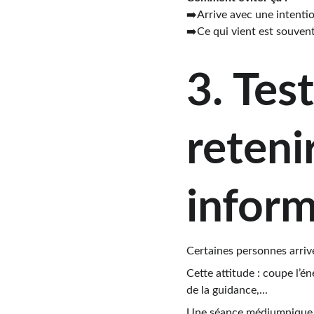
➡️Arrive avec une intentio
➡️Ce qui vient est souven
3. Tes
reteni
inform
Certaines personnes arriven
Cette attitude : coupe l’é
de la guidance,...
Une séance médiumnique