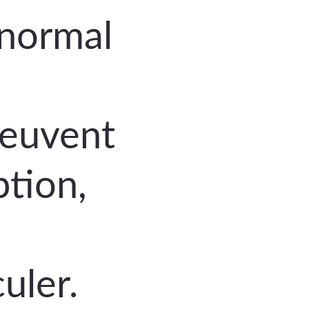
 normal 
peuvent 
tion, 
uler.