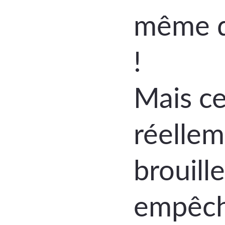
même de
!
Mais ce
réellem
brouill
empêche