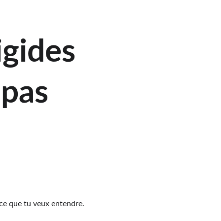
igides 
 pas 
 ce que tu veux entendre.