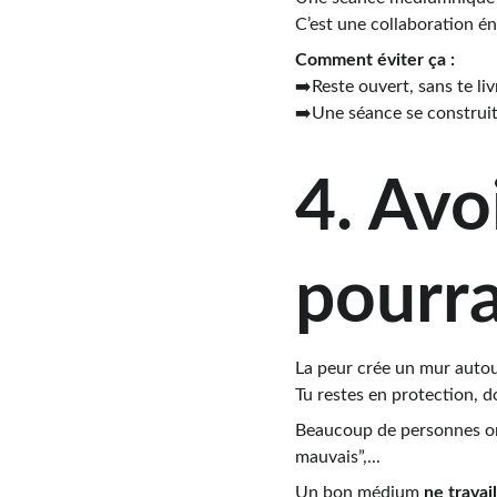
C’est une collaboration én
Comment éviter ça :
➡️Reste ouvert, sans te li
➡️Une séance se construit
4. Avo
pourrai
La peur crée un mur autou
Tu restes en protection, 
Beaucoup de personnes on
mauvais”,...
Un bon médium 
ne travai