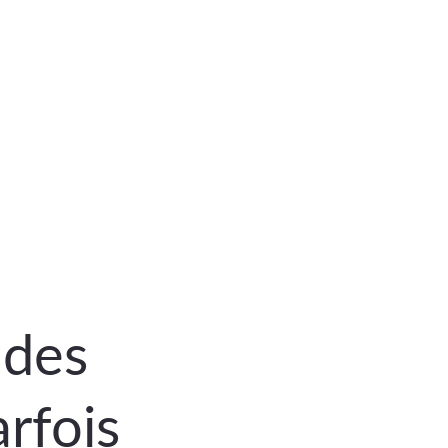
 des 
rfois 