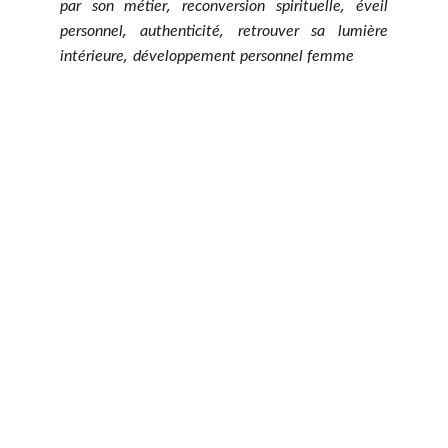
,
,
par son métier
reconversion spirituelle
éveil
,
,
personnel
authenticité
retrouver sa lumière
,
intérieure
développement personnel femme
AuriÔm - Coach d'Éveil & 
Révélatrice de Lumière Intérieure
Transformez votre vie avec mes services.
CONTACT
auriom28@gmail.com
SERVICES : COACHING, ATELIERS, MÉDIUMNITÉ,...