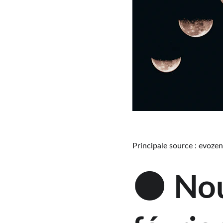
Principale source : evozen
🌑 
Nou