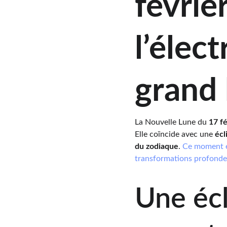
févrie
l’élec
grand
La Nouvelle Lune du 
17 f
Elle coïncide avec une 
écl
du zodiaque
. 
Ce moment é
transformations profondes 
Une écl