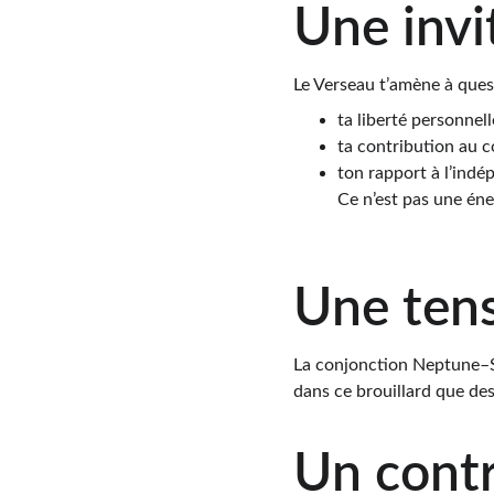
Une invit
Le Verseau t’amène à ques
ta liberté personnell
ta contribution au co
ton rapport à l’indé
Ce n’est pas une éner
Une tens
La conjonction Neptune–Sa
dans ce brouillard que d
Un contr