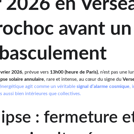
r 2026 en Versea
trochoc avant un
 basculement
évrier 2026
, prévue vers 
13h00 (heure de Paris)
, n’est pas une l
ipse solaire annulaire
, rare et intense, au cœur du signe du 
Vers
nergétique agit comme un véritable 
signal d’alarme cosmique
, 
aussi bien intérieures que collectives.
ipse : fermeture et