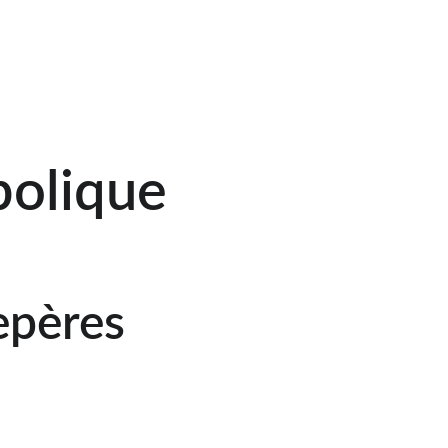
bolique
epères