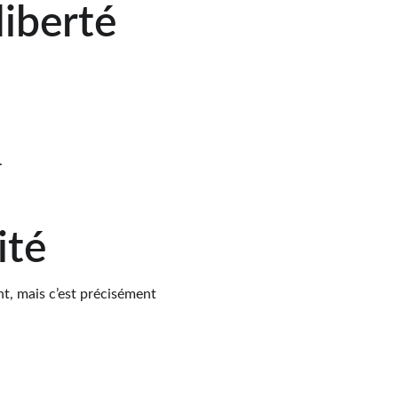
liberté
.
ité
, mais c’est précisément 