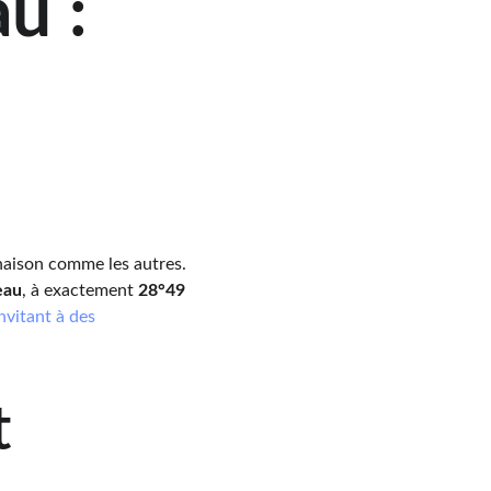
u : 
 
unaison comme les autres. 
eau
, à exactement 
28°49 
invitant à des 
 