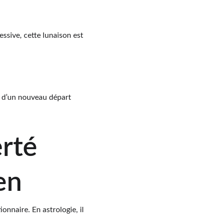
ssive, cette lunaison est 
nt d’un nouveau départ 
rté 
en
nnaire. En astrologie, il 