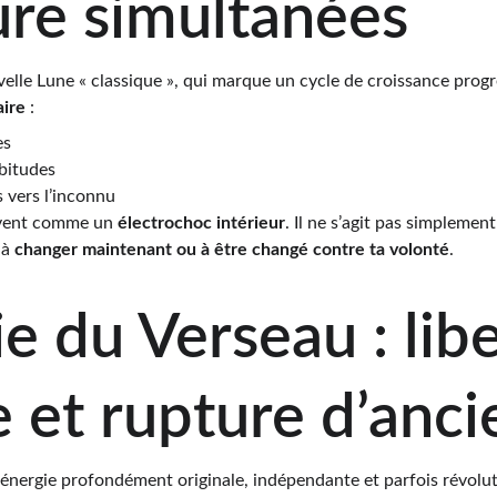
ure simultanées
lle Lune « classique », qui marque un cycle de croissance progre
aire
 :
es
abitudes
s vers l’inconnu
uvent comme un 
électrochoc intérieur
. Il ne s’agit pas simpleme
à 
changer maintenant ou à être changé contre ta volonté
.
ie du Verseau : libe
e et rupture d’anci
énergie profondément originale, indépendante et parfois révolutio