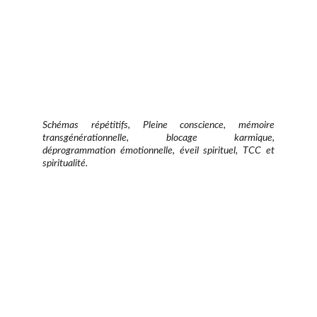
Schémas répétitifs, Pleine conscience, mémoire
transgénérationnelle, blocage karmique,
déprogrammation émotionnelle, éveil spirituel, TCC et
spiritualité.
AuriÔm - Coach d'Éveil & 
Révélatrice de Lumière Intérieure
Transformez votre vie avec mes services.