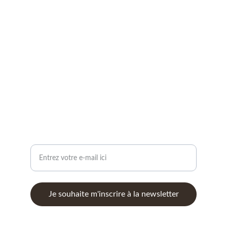
Transformez votre vie avec mes services.
CONTACT
auriom28@gmail.com
SERVICES : COACHING, ATELIERS, MÉDIUMNITÉ,...
Votre adresse e-mail
Je souhaite m'inscrire à la newsletter