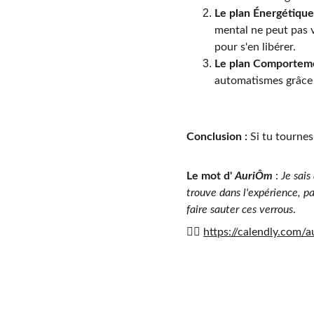
Le plan Énergétique
mental ne peut pas vo
pour s'en libérer. 
Le plan Comporteme
automatismes grâce 
Conclusion :
 Si tu tourne
Le mot d' 
AuriÔm 
: 
Je sai
trouve dans l'expérience, pa
faire sauter ces verrous
. 
👉🏼 
https://calendly.com